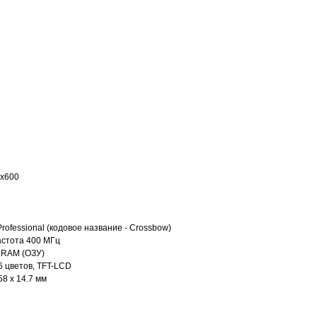
 x600
ofessional (кодовое название - Crossbow)
астота 400 МГц
DRAM (ОЗУ)
6 цветов, TFT-LCD
8 x 14.7 мм