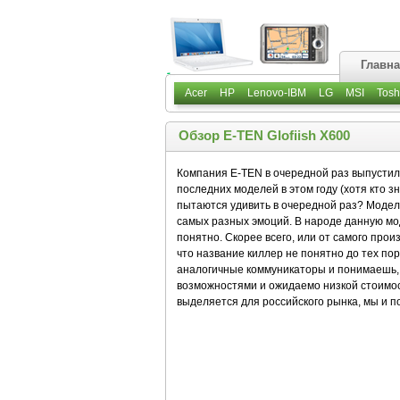
Главн
Acer
HP
Lenovo-IBM
LG
MSI
Tosh
Обзор E-TEN Glofiish X600
Компания E-TEN в очередной раз выпустила
последних моделей в этом году (хотя кто з
пытаются удивить в очередной раз? Модель
самых разных эмоций. В народе данную мо
понятно. Скорее всего, или от самого произ
что название киллер не понятно до тех пор
аналогичные коммуникаторы и понимаешь, 
возможностями и ожидаемо низкой стоимост
выделяется для российского рынка, мы и п