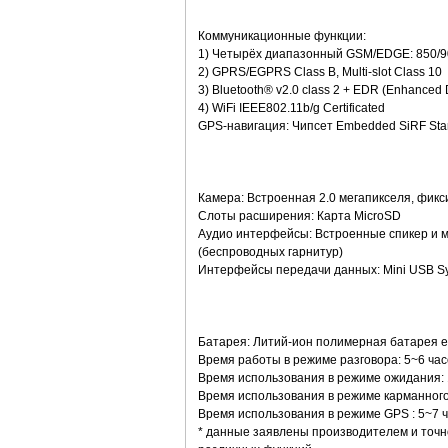
Коммуникационные функции:
1) Четырёх диапазонный GSM/EDGE: 850/9
2) GPRS/EGPRS Class B, Multi-slot Class 10
3) Bluetooth® v2.0 class 2 + EDR (Enhanced 
4) WiFi IEEE802.11b/g Certificated
GPS-навигация: Чипсет Embedded SiRF Star 
Камера: Встроенная 2.0 мегапикселя, фик
Слоты расширения: Карта MicroSD
Аудио интерфейсы: Встроенные спикер и м
(беспроводных гарнитур)
Интерфейсы передачи данных: Mini USB Sy
Батарея: Литий-ион полимерная батарея е
Время работы в режиме разговора: 5~6 час
Время использования в режиме ожидания: 
Время использования в режиме карманного
Время использования в режиме GPS : 5~7 ч
* данные заявлены производителем и точн