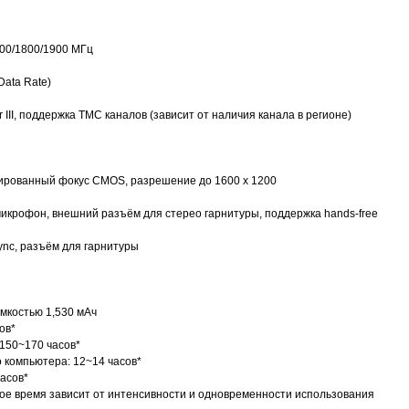
00/1800/1900 МГц
Data Rate)
III, поддержка TMC каналов (зависит от наличия канала в регионе)
сированный фокус CMOS, разрешение до 1600 x 1200
икрофон, внешний разъём для стерео гарнитуры, поддержка hands-free
nc, разъём для гарнитуры
мкостью 1,530 мАч
ов*
150~170 часов*
 компьютера: 12~14 часов*
асов*
ое время зависит от интенсивности и одновременности использования