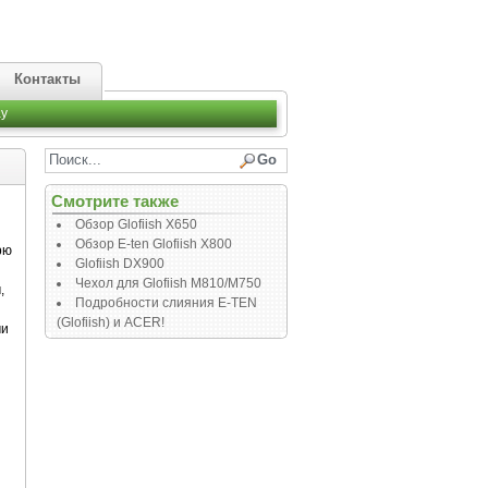
Контакты
y
Смотрите также
Обзор Glofiish X650
Обзор E-ten Glofiish X800
рю
Glofiish DX900
Чехол для Glofiish M810/M750
,
Подробности слияния E-TEN
(Glofiish) и ACER!
ми