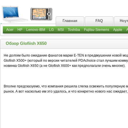
Главная
FAQ
Ноу
Acer
HP
Lenovo-IBM
LG
MSI
Toshiba
Fujitsu-Siemens
Apple
Обзор Glofiish X650
Не долгим было ожидание фанатов марки E-TEN в предвкушении новой моде
Glofiish X500+ (который по версии читателей PDAchoice стал лучшим комм
новинка Glofiish X650 (а не Glofiish X600+ как предполагали очень многие).
Вполне предсказуемо, что компания решила слегка освежить популярную м
рынок. А вот насколько им это удалось, и что конкретно нового нас ожидае