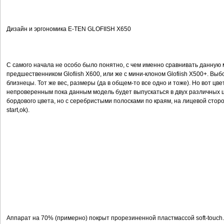
Дизайн и эргономика E-TEN GLOFIISH X650
С самого начала не особо было понятно, с чем именно сравнивать данную 
предшественником Glofiish X600, или же с мини-клоном Glofiish X500+. Вы
близнецы. Тот же вес, размеры (да в общем-то все одно и тоже). Но вот цв
непроверенным пока данным модель будет выпускаться в двух различных ц
бордового цвета, но с серебристыми полосками по краям, на лицевой стор
start,ok).
Аппарат на 70% (примерно) покрыт прорезиненной пластмассой soft-touch. 