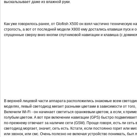
выскальзывает даже из влажной руки.
Как уже говорилось ранее, от Glofiish Х500 он взял частично техническую нач
строгость, а вот от последней модели X800 ему достались клавиши пуск и оке
спущенные сверху вниз кнопки спутниковой навигации и клавиша (с домиком)
В верхней лицевой части аппарата расположились знакомые всем светодио
моделях, левый светодиод мигает разными цветами в зависимости от того,
Включили Wi-Fi - он начинает светиться оранжевым цветом, а если, к пример
голубым цветом. А вот при включении навигации (GPS) быстро подмигивает
по-прежнему отвечает за наличие сети (GSM). Проще говоря, есть ли сеть 
светодиод моргает, значит, сеть есть. Кстати, если постоянно горит или ми
или звонок, или смс. Очень полезно не включая устройство понимать, был 