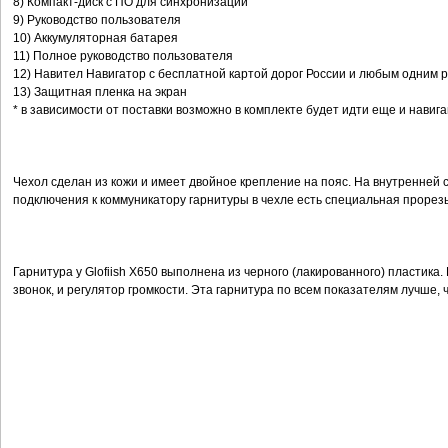
8) Компакт-диск с ПО для синхронизации
9) Руководство пользователя
10) Аккумуляторная батарея
11) Полное руководство пользователя
12) Навител Навигатор с бесплатной картой дорог России и любым одним р
13) Защитная пленка на экран
* в зависимости от поставки возможно в комплекте будет идти еще и нави
Чехол сделан из кожи и имеет двойное крепление на пояс. На внутренней ст
подключения к коммуникатору гарнитуры в чехле есть специальная прорезь
Гарнитура у Glofiish X650 выполнена из черного (лакированного) пластика.
звонок, и регулятор громкости. Эта гарнитура по всем показателям лучше,