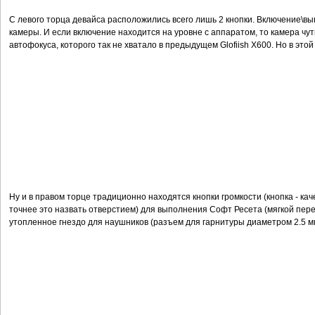
С левого торца девайса расположились всего лишь 2 кнопки. Включение\вы
камеры. И если включение находится на уровне с аппаратом, то камера чу
автофокуса, которого так не хватало в предыдущем Glofiish X600. Но в этой
Ну и в правом торце традиционно находятся кнопки громкости (кнопка - кач
точнее это назвать отверстием) для выполнения Софт Ресета (мягкой переза
утопленное гнездо для наушников (разъем для гарнитуры диаметром 2.5 м