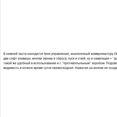
В нижней части находится блок управления, аналогичный коммуникатору Glo
две софт клавиши, кнопки звонка и сброса, пуск и о’кей, ну и навигация + ’’д
такой же удобный в использовании и с ’’противопыльным’’ коробом. Подсвет
видимость в ночное время суток превосходная. Нажатие на кнопки не созд