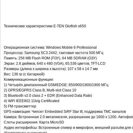
Технические характеристики E-TEN Glofiish x650
Операционная система: Windows Mobile 6 Professional
Процессор: Samsung SC3 2442, тактовая частота 500 МГц
Память: 256 MB Flash ROM (ПЗУ), 64 MB SDRAM (ОЗУ)
Экран: 2.8 дюймов, 640 x 480 (VGA), 65,536 цветов, TFT-LCD
Размеры (длина x ширина x высота): 107 x 58 x 14.7 мм
Вес: 136 гр (с батареей)
Коммуникационные функции:
1) Четырёх диапазонный GSM/EDGE: 850/900/1800/1900 МГц
2) GPRS/EGPRS Class B, Multi-slot Class 10
3) Bluetooth v2.0 class 2 + EDR (Enhanced Data Rate)
4) WiFi IEEE802.11b/g Certificated
5) FM-трансмиттер
GPS-навигация: Чипсет Embedded SiRF Star III, поддержка TMC каналов
Камера: Встроенная 2.0 мегапикселя, разрешение до 1600 x 1200. Автофок
Слоты расширения: Карта MicroSD
Аудио интерфейсы: Встроенные спикер и микрофон, внешний разъём для с