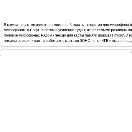
В самом низу коммуникатора можно наблюдать отверстие для микрофона (н
микрофоном, а Софт Ресетом и усиленно туда тыкают самыми различными
поломке микрофона). Рядом - гнездо для карты памяти формата microSD (о
покупки воспринимает и работает с картами SDHC т.е. от 4ГБ и выше, правд